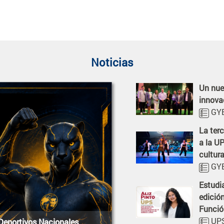
Noticias
Un nuev
Abrir not
innova
GYE
La ter
Abrir not
a la U
cultura
GYE
Estudi
Abrir not
edició
Funció
UPS
 Deportivos Nacionales