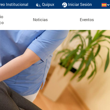
reo Institucional
Quipux
Iniciar Sesión
io
Noticias
Eventos
co